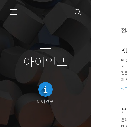
전
K
아이인포
KB
사고
집은
과 
택 
정
거주
과 
아이인포
온
온라
다.