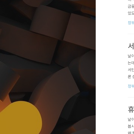
금융
있도
한도
정
서 
서
날이
는데
서민
론 
알아
정
다.
00
휴
날이
봅시
왜 