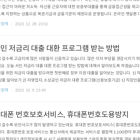
 접근이 어려운 저소득·저신용 근로자에 대한 보증부대출을 통해 금융접근성을 제고하
록 지원하는 상품으로 복권기금과 금융기관의 재원으로 운영됩니다. 온라인 햇살론 대출
 : 최소 100만원 ~ 최대 2,000만원('22.2.25 ~ '23.12.31일 한시적 증액) 대출자
부정책
2023. 12. 28. 23:02
개인신용평점이 하위 20% 이내 인 경우 또는 연소득 3,500만원인 경우 대출금리 : 11.
민 저금리 대출 대환 프로그램 받는 방법
 갈수록 고금리에 많은 사람들이 신음하고 있습니다. 많은 이자 부담을 경감시키기 
요. 오늘 서민 저금리 대출 대환 프로그램 받는 방법에 대해서 알아보도록 하겠습니다.
을 위한 저금리 대출을 받으려면 첫번째로 정부 지원 대출을 알아보는 것입니다. 1) 
상품 알아보기 2) 자영업자, 소상공인 저금리 대환 프로그램(신용보증기금) 1) 직장인
보기 햇살론 대출 상품은 대표적으로 20%에 가까운 대출을 10% 금리로 받을 수 
부정책
2023. 10. 9. 21:49
 근로자 햇살론으로 알아보면 되는데요. 근로자 햇살론을 이용하기 위한 자격조건 3개월 
만원 또는 ..
대폰 번호보호서비스, 휴대폰번호도용방지
 갈수록 보안사고가 많이 발생하고 있는데요. 휴대폰 번호보호서비스( 휴대폰번호도
다. 휴대폰번호 보호서비스는 통신사에서 제공하는 서비스로 월정액 1,100원이 부
필요할까요? 개인정보유출 시 사고 사례들을 살펴보면 스마트폰을 분실했을 경우 휴