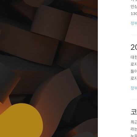
인상
13
3k
정
은 
2
대한
로자
들이
로자
신청
정
내로
신청
코
최근
라는
눈을