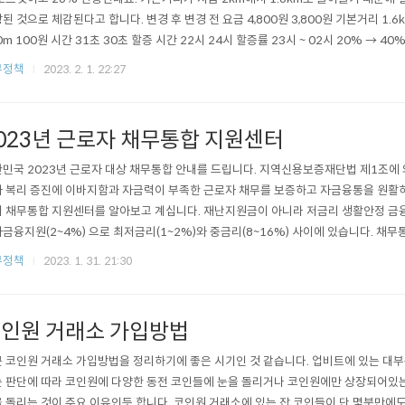
된 것으로 체감된다고 합니다. 변경 후 변경 전 요금 4,800원 3,800원 기본거리 1.6k
0m 100원 시간 31초 30초 할증 시간 22시 24시 할증률 23시 ~ 02시 20% → 4
m 7,000원 6,500원 6~7천원에 가던 거리를 이제는 만원을 내야 할테니까요. 서울 택
부정책
2023. 2. 1. 22:27
택시 서비스를 기대할수 있지 않을까? 저는 사실 그동안 택시비 인상에 대해서 ..
023년 근로자 채무통합 지원센터
민국 2023년 근로자 대상 채무통합 안내를 드립니다. 지역신용보증재단법 제1조에 
 복리 증진에 이바지함과 자금력이 부족한 근로자 채무를 보증하고 자금융통을 원활하
 채무통합 지원센터를 알아보고 계십니다. 재난지원금이 아니라 저금리 생활안정 금융
금융지원(2~4%) 으로 최저금리(1~2%)와 중금리(8~16%) 사이에 있습니다. 
모집 안내 ■ 사업목적 저금리 대출 희망자 또는 고금리 기대출을 이용중인 근로자 
부정책
2023. 1. 31. 21:30
 경제적 자립을 주기 위함 ■ 지원대상 및 신청방법 지원대상 : 만 24세 이상 소득확인
란에 신청 가능(무방문..
인원 거래소 가입방법
 코인원 거래소 가입방법을 정리하기에 좋은 시기인 것 같습니다. 업비트에 있는 대
 판단에 따라 코인원에 다양한 동전 코인들에 눈을 돌리거나 코인원에만 상장되어있
 돌리는 것이 주요 이유인듯 합니다. 코인원 거래소에 있는 잡 코인들이 단 몇분만에