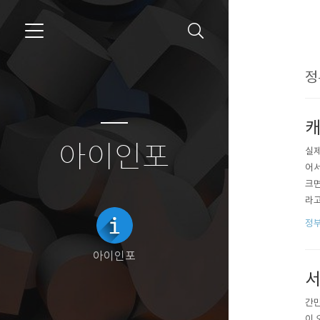
정
캐
아이인포
실제
어서
크면
라고
과 
정
면서
도 
아이인포
서
간만
이 